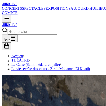
JUNK
LIVE
CONCERTS
SPECTACLES
EXPOSITIONS
AUJOURD'HUI
LIEU
COMPTE
JUNK
LIVE
Date
Accueil
/
THÉÂTRE
/
Le Carré (Saint-médard-en-jalle)
/
La vie secrète des vieux - Zirlib Mohamed El Khatib