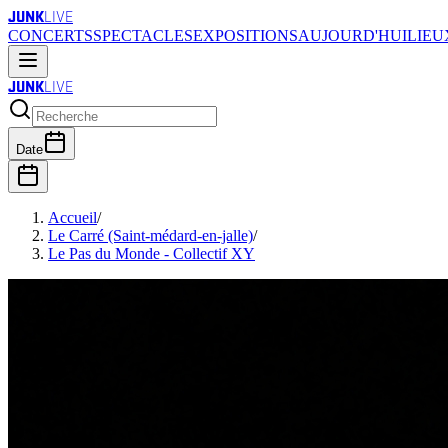
JUNK
LIVE
CONCERTS
SPECTACLES
EXPOSITIONS
AUJOURD'HUI
LIEU
JUNK
LIVE
Date
Accueil
/
Le Carré (Saint-médard-en-jalle)
/
Le Pas du Monde - Collectif XY