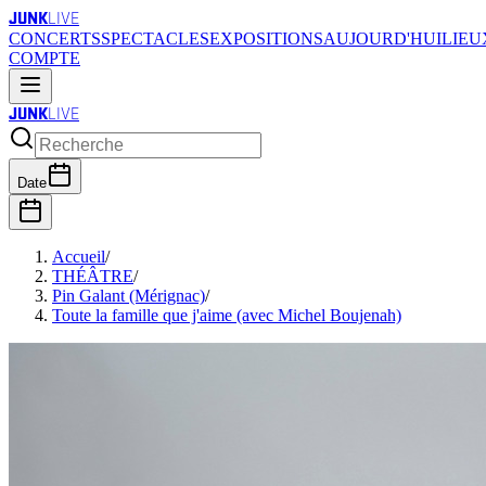
JUNK
LIVE
CONCERTS
SPECTACLES
EXPOSITIONS
AUJOURD'HUI
LIEU
COMPTE
JUNK
LIVE
Date
Accueil
/
THÉÂTRE
/
Pin Galant (Mérignac)
/
Toute la famille que j'aime (avec Michel Boujenah)