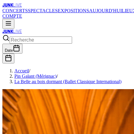
JUNK
LIVE
CONCERTS
SPECTACLES
EXPOSITIONS
AUJOURD'HUI
LIEU
COMPTE
JUNK
LIVE
Date
Accueil
/
Pin Galant (Mérignac)
/
La Belle au bois dormant (Ballet Classique International)