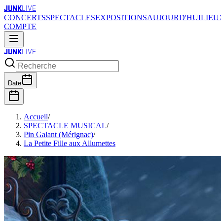
JUNK
LIVE
CONCERTS
SPECTACLES
EXPOSITIONS
AUJOURD'HUI
LIEU
COMPTE
JUNK
LIVE
Date
Accueil
/
SPECTACLE MUSICAL
/
Pin Galant (Mérignac)
/
La Petite Fille aux Allumettes