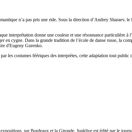
ntique n’a pas pris une ride. Sous la direction d’Andrey Sharaev, le Ba
haque interprétation donne une couleur et une résonnance particulière à l’
nger en cygne. Dans la grande tradition de l’école de danse russe, la 
laire d'Eugeny Gurenko.
nt par les costumes féériques des interprètes, cette adaptation tout publ
et expositions, sur Bordeaux et la Gironde. Junklive est édité par le jour