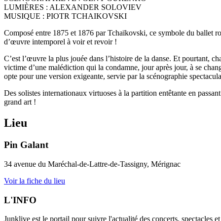
LUMIÈRES : ALEXANDER SOLOVIEV
MUSIQUE : PIOTR TCHAIKOVSKI
Composé entre 1875 et 1876 par Tchaïkovski, ce symbole du ballet roma
d’œuvre intemporel à voir et revoir !
C’est l’œuvre la plus jouée dans l’histoire de la danse. Et pourtant, c
victime d’une malédiction qui la condamne, jour après jour, à se cha
opte pour une version exigeante, servie par la scénographie spectacu
Des solistes internationaux virtuoses à la partition entêtante en passa
grand art !
Lieu
Pin Galant
34 avenue du Maréchal-de-Lattre-de-Tassigny, Mérignac
Voir la fiche du lieu
L'INFO
Junklive est le portail pour suivre l'actualité des concerts, spectacles 