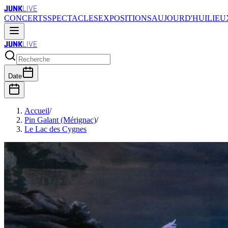
JUNK
LIVE
CONCERTS
SPECTACLES
EXPOSITIONS
AUJOURD'HUI
LIEU
JUNK
LIVE
Date
Accueil
/
Pin Galant (Mérignac)
/
Le Lac des Cygnes