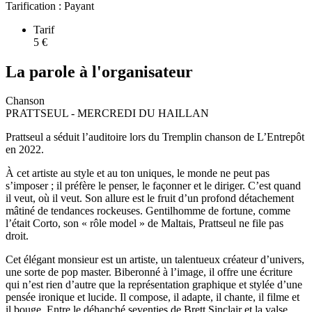
Tarification :
Payant
Tarif
5 €
La parole à l'organisateur
Chanson
PRATTSEUL - MERCREDI DU HAILLAN
Prattseul a séduit l’auditoire lors du Tremplin chanson de L’Entrepôt
en 2022.
À cet artiste au style et au ton uniques, le monde ne peut pas
s’imposer ; il préfère le penser, le façonner et le diriger. C’est quand
il veut, où il veut. Son allure est le fruit d’un profond détachement
mâtiné de tendances rockeuses. Gentilhomme de fortune, comme
l’était Corto, son « rôle model » de Maltais, Prattseul ne file pas
droit.
Cet élégant monsieur est un artiste, un talentueux créateur d’univers,
une sorte de pop master. Biberonné à l’image, il offre une écriture
qui n’est rien d’autre que la représentation graphique et stylée d’une
pensée ironique et lucide. Il compose, il adapte, il chante, il filme et
il bouge. Entre le déhanché seventies de Brett Sinclair et la valse