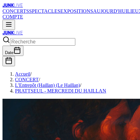
JUNK
LIVE
CONCERTS
SPECTACLES
EXPOSITIONS
AUJOURD'HUI
LIEU
COMPTE
JUNK
LIVE
Date
Accueil
/
CONCERT
/
L'Entrepôt (Haillan) (Le Haillan)
/
PRATTSEUL - MERCREDI DU HAILLAN