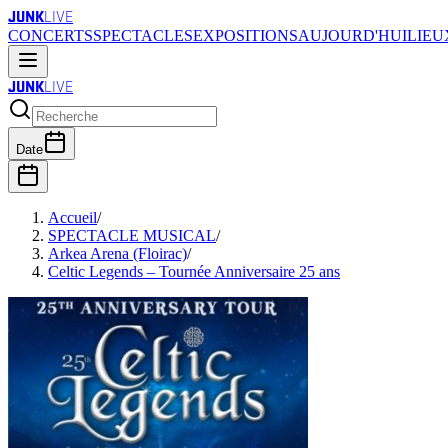
JUNK
LIVE
CONCERTS
SPECTACLES
EXPOSITIONS
AUJOURD'HUI
LIEU
JUNK
LIVE
Date
Accueil
/
SPECTACLE MUSICAL
/
Arkea Arena (Floirac)
/
Celtic Legends – Tournée Anniversaire 25 ans