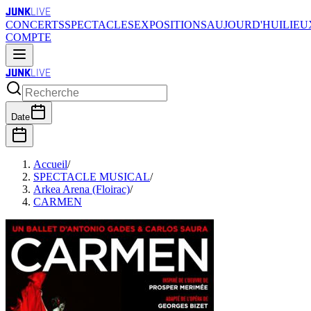
JUNK
LIVE
CONCERTS
SPECTACLES
EXPOSITIONS
AUJOURD'HUI
LIEU
COMPTE
JUNK
LIVE
Date
Accueil
/
SPECTACLE MUSICAL
/
Arkea Arena (Floirac)
/
CARMEN