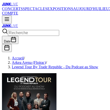
JUNK
LIVE
CONCERTS
SPECTACLES
EXPOSITIONS
AUJOURD'HUI
LIEU
COMPTE
JUNK
LIVE
Date
Accueil
/
Arkea Arena (Floirac)
/
Legend Tour By Trade Republic - Du Podcast au Show