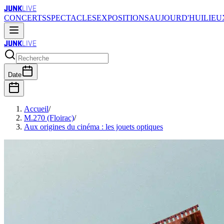
JUNK
LIVE
CONCERTS
SPECTACLES
EXPOSITIONS
AUJOURD'HUI
LIEU
JUNK
LIVE
Date
Accueil
/
M.270 (Floirac)
/
Aux origines du cinéma : les jouets optiques