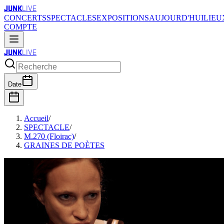
JUNK
LIVE
CONCERTS
SPECTACLES
EXPOSITIONS
AUJOURD'HUI
LIEU
COMPTE
JUNK
LIVE
Date
Accueil
/
SPECTACLE
/
M.270 (Floirac)
/
GRAINES DE POÈTES