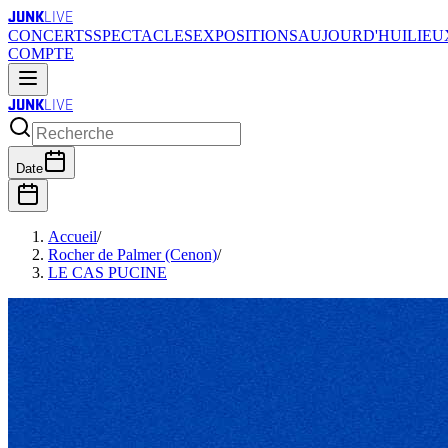
JUNK
LIVE
CONCERTS
SPECTACLES
EXPOSITIONS
AUJOURD'HUI
LIEU
COMPTE
JUNK
LIVE
Date
Accueil
/
Rocher de Palmer (Cenon)
/
LE CAS PUCINE