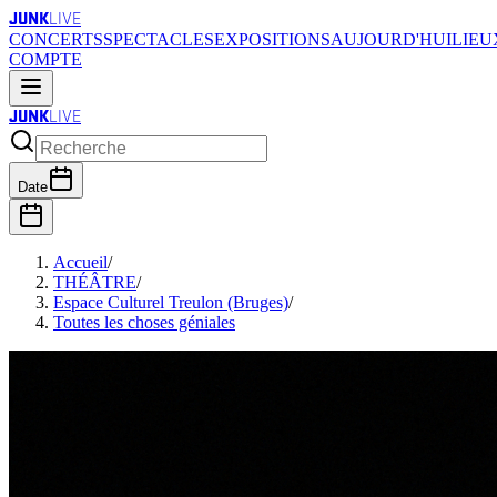
JUNK
LIVE
CONCERTS
SPECTACLES
EXPOSITIONS
AUJOURD'HUI
LIEU
COMPTE
JUNK
LIVE
Date
Accueil
/
THÉÂTRE
/
Espace Culturel Treulon (Bruges)
/
Toutes les choses géniales