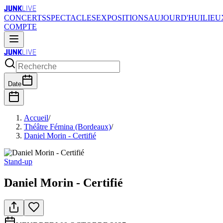
JUNK
LIVE
CONCERTS
SPECTACLES
EXPOSITIONS
AUJOURD'HUI
LIEU
COMPTE
JUNK
LIVE
Date
Accueil
/
Théâtre Fémina (Bordeaux)
/
Daniel Morin - Certifié
Stand-up
Daniel Morin - Certifié