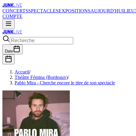
JUNK
LIVE
CONCERTS
SPECTACLES
EXPOSITIONS
AUJOURD'HUI
LIEU
COMPTE
JUNK
LIVE
Date
Accueil
/
Théâtre Fémina (Bordeaux)
/
Pablo Mira - Cherche encore le titre de son spectacle