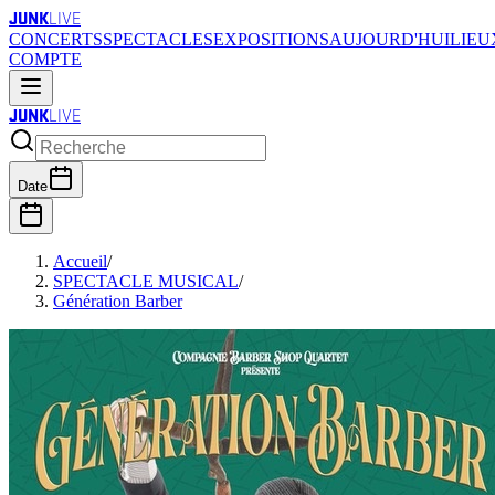
JUNK
LIVE
CONCERTS
SPECTACLES
EXPOSITIONS
AUJOURD'HUI
LIEU
COMPTE
JUNK
LIVE
Date
Accueil
/
SPECTACLE MUSICAL
/
Génération Barber