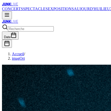
JUNK
LIVE
CONCERTS
SPECTACLES
EXPOSITIONS
AUJOURD'HUI
LIEU
JUNK
LIVE
Date
Accueil
/
imagOri