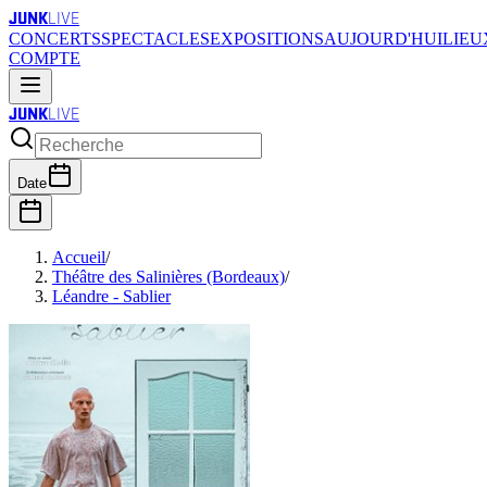
JUNK
LIVE
CONCERTS
SPECTACLES
EXPOSITIONS
AUJOURD'HUI
LIEU
COMPTE
JUNK
LIVE
Date
Accueil
/
Théâtre des Salinières (Bordeaux)
/
Léandre - Sablier