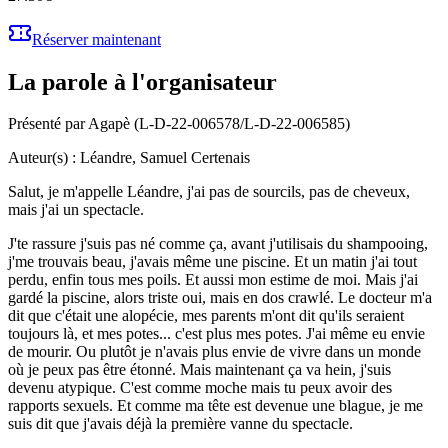
Réserver maintenant
La parole à l'organisateur
Présenté par Agapè (L-D-22-006578/L-D-22-006585)
Auteur(s) : Léandre, Samuel Certenais
Salut, je m'appelle Léandre, j'ai pas de sourcils, pas de cheveux,
mais j'ai un spectacle.
J'te rassure j'suis pas né comme ça, avant j'utilisais du shampooing,
j'me trouvais beau, j'avais même une piscine. Et un matin j'ai tout
perdu, enfin tous mes poils. Et aussi mon estime de moi. Mais j'ai
gardé la piscine, alors triste oui, mais en dos crawlé. Le docteur m'a
dit que c'était une alopécie, mes parents m'ont dit qu'ils seraient
toujours là, et mes potes... c'est plus mes potes. J'ai même eu envie
de mourir. Ou plutôt je n'avais plus envie de vivre dans un monde
où je peux pas être étonné. Mais maintenant ça va hein, j'suis
devenu atypique. C'est comme moche mais tu peux avoir des
rapports sexuels. Et comme ma tête est devenue une blague, je me
suis dit que j'avais déjà la première vanne du spectacle.