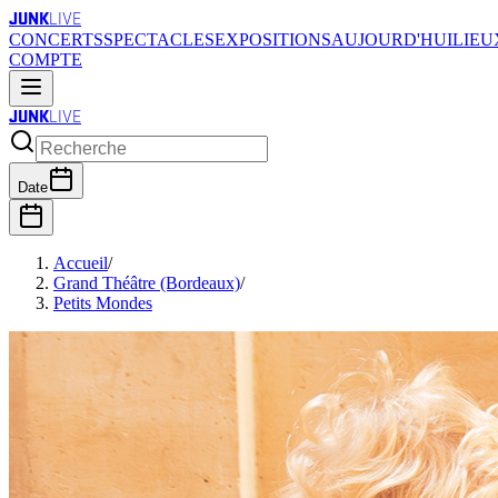
JUNK
LIVE
CONCERTS
SPECTACLES
EXPOSITIONS
AUJOURD'HUI
LIEU
COMPTE
JUNK
LIVE
Date
Accueil
/
Grand Théâtre (Bordeaux)
/
Petits Mondes