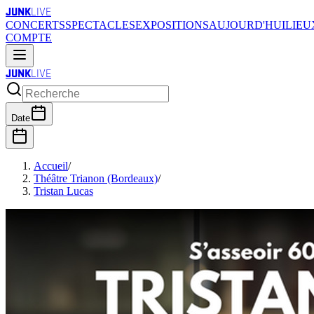
JUNK
LIVE
CONCERTS
SPECTACLES
EXPOSITIONS
AUJOURD'HUI
LIEU
COMPTE
JUNK
LIVE
Date
Accueil
/
Théâtre Trianon (Bordeaux)
/
Tristan Lucas