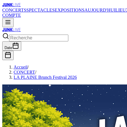
JUNK
LIVE
CONCERTS
SPECTACLES
EXPOSITIONS
AUJOURD'HUI
LIEU
COMPTE
JUNK
LIVE
Date
Accueil
/
CONCERT
/
LA PLAINE Brunch Festival 2026