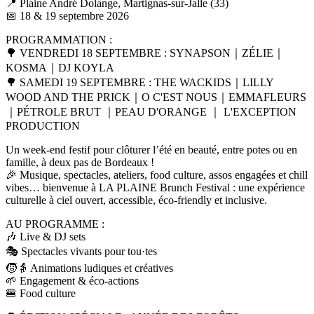
📍 Plaine André Dolange, Martignas-sur-Jalle (33)
📅 18 & 19 septembre 2026
PROGRAMMATION :
🌳​ VENDREDI 18 SEPTEMBRE : SYNAPSON｜ZÉLIE｜
KOSMA｜DJ KOYLA
🌳​ SAMEDI 19 SEPTEMBRE : THE WACKIDS｜LILLY
WOOD AND THE PRICK｜O C'EST NOUS｜EMMAFLEURS
｜PÉTROLE BRUT ｜PEAU D'ORANGE ｜ L'EXCEPTION
PRODUCTION
Un week-end festif pour clôturer l’été en beauté, entre potes ou en
famille, à deux pas de Bordeaux !
🎉 Musique, spectacles, ateliers, food culture, assos engagées et chill
vibes… bienvenue à LA PLAINE Brunch Festival : une expérience
culturelle à ciel ouvert, accessible, éco-friendly et inclusive.
AU PROGRAMME :
🎶 Live & DJ sets
🎭 Spectacles vivants pour tou·tes
🧒👵 Animations ludiques et créatives
🌱 Engagement & éco-actions
🍔 Food culture