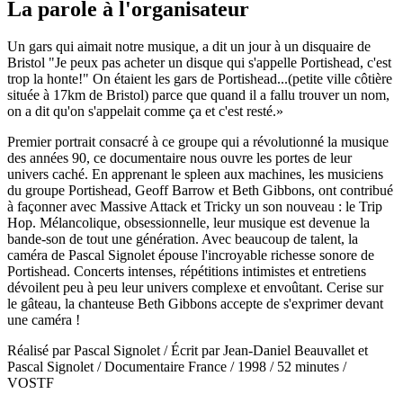
La parole à l'organisateur
Un gars qui aimait notre musique, a dit un jour à un disquaire de
Bristol "Je peux pas acheter un disque qui s'appelle Portishead, c'est
trop la honte!" On étaient les gars de Portishead...(petite ville côtière
située à 17km de Bristol) parce que quand il a fallu trouver un nom,
on a dit qu'on s'appelait comme ça et c'est resté.»
Premier portrait consacré à ce groupe qui a révolutionné la musique
des années 90, ce documentaire nous ouvre les portes de leur
univers caché. En apprenant le spleen aux machines, les musiciens
du groupe Portishead, Geoff Barrow et Beth Gibbons, ont contribué
à façonner avec Massive Attack et Tricky un son nouveau : le Trip
Hop. Mélancolique, obsessionnelle, leur musique est devenue la
bande-son de tout une génération. Avec beaucoup de talent, la
caméra de Pascal Signolet épouse l'incroyable richesse sonore de
Portishead. Concerts intenses, répétitions intimistes et entretiens
dévoilent peu à peu leur univers complexe et envoûtant. Cerise sur
le gâteau, la chanteuse Beth Gibbons accepte de s'exprimer devant
une caméra !
Réalisé par Pascal Signolet / Écrit par Jean-Daniel Beauvallet et
Pascal Signolet / Documentaire France / 1998 / 52 minutes /
VOSTF