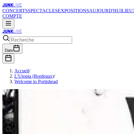
JUNK
LIVE
CONCERTS
SPECTACLES
EXPOSITIONS
AUJOURD'HUI
LIEU
COMPTE
JUNK
LIVE
Date
Accueil
/
L'Utopia (Bordeaux)
/
Welcome to Portishead