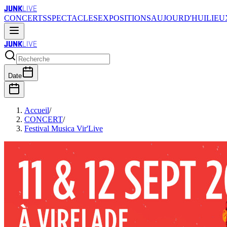
JUNK
LIVE
CONCERTS
SPECTACLES
EXPOSITIONS
AUJOURD'HUI
LIEU
JUNK
LIVE
Date
Accueil
/
CONCERT
/
Festival Musica Vir'Live