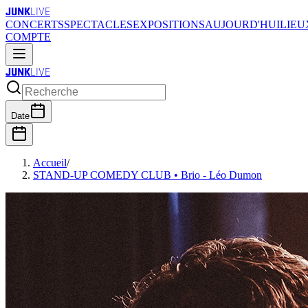
JUNK
LIVE
CONCERTS
SPECTACLES
EXPOSITIONS
AUJOURD'HUI
LIEU
COMPTE
JUNK
LIVE
Date
Accueil
/
STAND-UP COMEDY CLUB • Brio - Léo Dumon