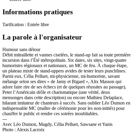
Informations pratiques
Tarification :
Entrée libre
La parole à l'organisateur
Humour sans détour
Débit mitraillette et vannes ciselées, le stand-up fait sa toute première
incursion dans l’Été métropolitain. Six dates, six sites, vingt-quatre
humoristes régionaux et nationaux, un MC de feu. À chaque étape,
un plateau mixte de stand-uppers avides de tester leurs punchlines.
Parmi eux, Célia Pelluet, mi-physicienne, mi-humoriste, savant
mélange selon ses dires « de Jamy et Bigard », Alix Masson qui
adore faire rire de ses échecs (et de quelques réussites au passage),
Peter l’Américain drôle et charismatique (une vérité, deux
mensonges dans cette description) ou encore Mathieu Delaplace,
hilarant imitateur de chanteurs à succès. Sans oublier Léo Dumon en
indispensable MC (maître de cérémonie pour les non-initiés) pour
chauffer le public et rendre ces soirées inoubliables.
---
Avec Léo Dumon, Magdy, Célia Pelluet, Sawsane et Yanis
Photo : Alexis Lacroix