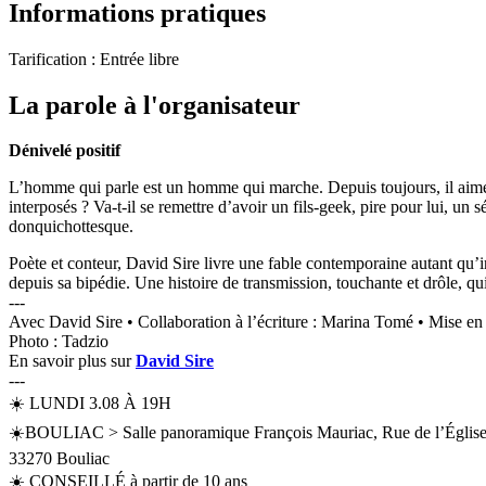
Informations pratiques
Tarification :
Entrée libre
La parole à l'organisateur
Dénivelé positif
L’homme qui parle est un homme qui marche. Depuis toujours, il aime ç
interposés ? Va-t-il se remettre d’avoir un fils-geek, pire pour lui, 
donquichottesque.
Poète et conteur, David Sire livre une fable contemporaine autant qu’i
depuis sa bipédie. Une histoire de transmission, touchante et drôle, qui
---
Avec David Sire • Collaboration à l’écriture : Marina Tomé • Mise e
Photo : Tadzio
En savoir plus sur
David Sire
---
☀️ LUNDI 3.08 À 19H
☀️BOULIAC > Salle panoramique François Mauriac, Rue de l’Églis
33270 Bouliac
☀️ CONSEILLÉ à partir de 10 ans