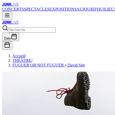
JUNK
LIVE
CONCERTS
SPECTACLES
EXPOSITIONS
AUJOURD'HUI
LIEU
JUNK
LIVE
Date
Accueil
/
THÉÂTRE
/
FUGUER OR NOT FUGUER • David Sire