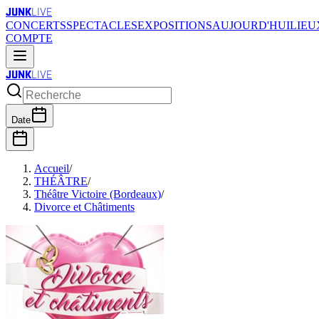
JUNK
LIVE
CONCERTS
SPECTACLES
EXPOSITIONS
AUJOURD'HUI
LIEU
COMPTE
JUNK
LIVE
Date
Accueil
/
THÉÂTRE
/
Théâtre Victoire (Bordeaux)
/
Divorce et Châtiments