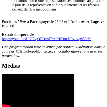
ou l’annulation d’une représentation sera annoncé au plus tard
le jour de la représentation sur le site Internet et les réseaux
sociaux de l'Été métropolitain
________________
Prochains
Miror
à
Parempuyre
le 25.08 et à
Ambarès-et-Lagrave
le 28.08.
________________
Extrait du spectacle
https://youtu.be/LUIDqQFDzbE?si=NlDoxN9v_vq6SFeK
Une programmation mise en œuvre par Bordeaux Métropole dans le
cadre de l'Été métropolitain 2026, en collaboration étroite avec ses
partenaires.
Médias