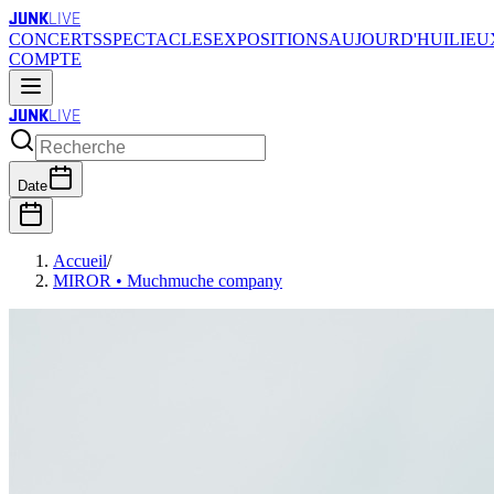
JUNK
LIVE
CONCERTS
SPECTACLES
EXPOSITIONS
AUJOURD'HUI
LIEU
COMPTE
JUNK
LIVE
Date
Accueil
/
MIROR • Muchmuche company