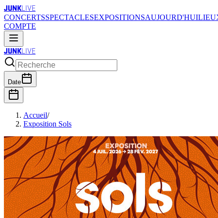
JUNK
LIVE
CONCERTS
SPECTACLES
EXPOSITIONS
AUJOURD'HUI
LIEU
COMPTE
JUNK
LIVE
Date
Accueil
/
Exposition Sols