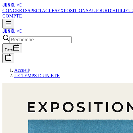
JUNK
LIVE
CONCERTS
SPECTACLES
EXPOSITIONS
AUJOURD'HUI
LIEU
COMPTE
JUNK
LIVE
Date
Accueil
/
LE TEMPS D'UN ÉTÉ