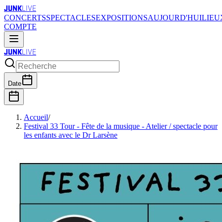
JUNK
LIVE
CONCERTS
SPECTACLES
EXPOSITIONS
AUJOURD'HUI
LIEU
COMPTE
JUNK
LIVE
Date
Accueil
/
Festival 33 Tour - Fête de la musique - Atelier / spectacle pour
les enfants avec le Dr Larsène