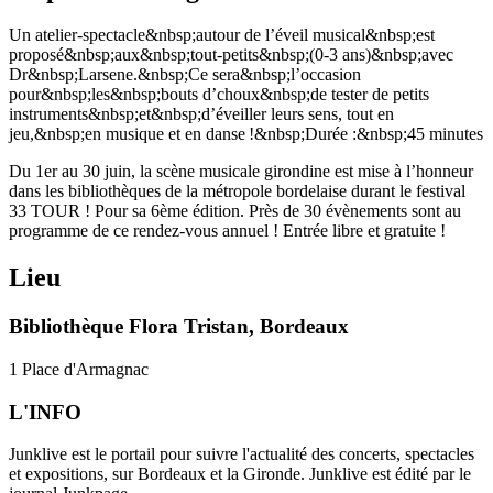
Un atelier-spectacle&nbsp;autour de l’éveil musical&nbsp;est
proposé&nbsp;aux&nbsp;tout-petits&nbsp;(0-3 ans)&nbsp;avec
Dr&nbsp;Larsene.&nbsp;Ce sera&nbsp;l’occasion
pour&nbsp;les&nbsp;bouts d’choux&nbsp;de tester de petits
instruments&nbsp;et&nbsp;d’éveiller leurs sens, tout en
jeu,&nbsp;en musique et en danse !&nbsp;Durée :&nbsp;45 minutes
Du 1er au 30 juin, la scène musicale girondine est mise à l’honneur
dans les bibliothèques de la métropole bordelaise durant le festival
33 TOUR ! Pour sa 6ème édition. Près de 30 évènements sont au
programme de ce rendez-vous annuel ! Entrée libre et gratuite !
Lieu
Bibliothèque Flora Tristan, Bordeaux
1 Place d'Armagnac
L'INFO
Junklive est le portail pour suivre l'actualité des concerts, spectacles
et expositions, sur Bordeaux et la Gironde. Junklive est édité par le