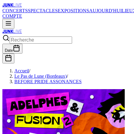
JUNK
LIVE
CONCERTS
SPECTACLES
EXPOSITIONS
AUJOURD'HUI
LIEU
COMPTE
JUNK
LIVE
Date
Accueil
/
Le Pas de Lune (Bordeaux)
/
BEFORE PRIDE ASSONANCES