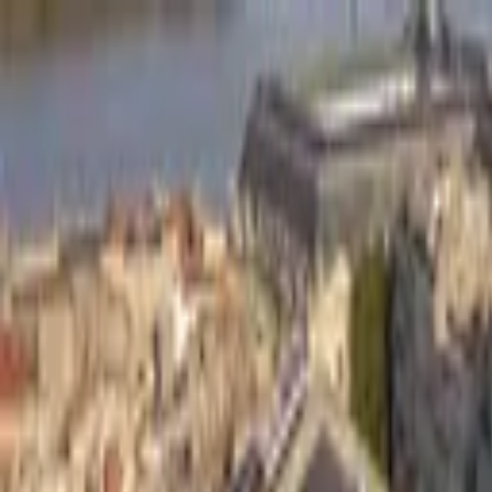
JUNK
LIVE
CONCERTS
SPECTACLES
EXPOSITIONS
AUJOURD'HUI
LIEU
JUNK
LIVE
Date
Accueil
/
Quatuor Hermès