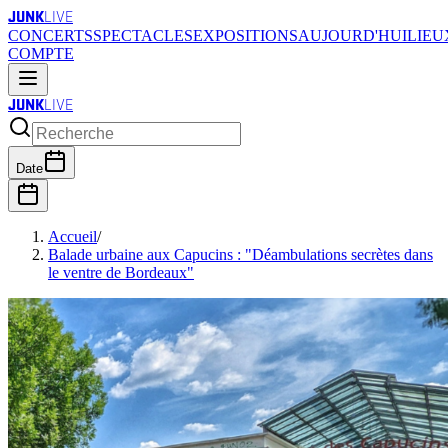
JUNK
LIVE
CONCERTS
SPECTACLES
EXPOSITIONS
AUJOURD'HUI
LIEU
COMPTE
JUNK
LIVE
Date
Accueil
/
Balade urbaine aux Capucins : "Déambulations secrètes dans
le ventre de Bordeaux"