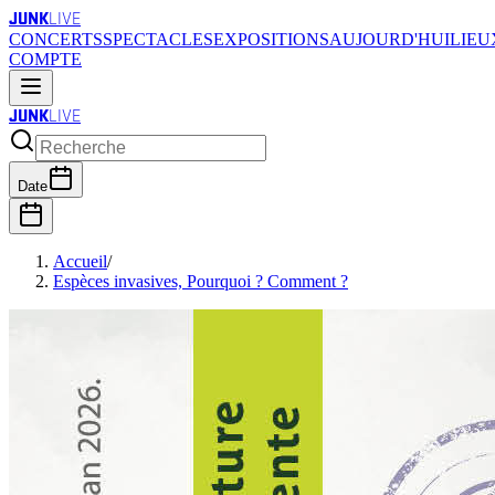
JUNK
LIVE
CONCERTS
SPECTACLES
EXPOSITIONS
AUJOURD'HUI
LIEU
COMPTE
JUNK
LIVE
Date
Accueil
/
Espèces invasives, Pourquoi ? Comment ?