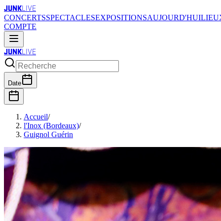
JUNK
LIVE
CONCERTS
SPECTACLES
EXPOSITIONS
AUJOURD'HUI
LIEU
COMPTE
JUNK
LIVE
Date
Accueil
/
l'Inox (Bordeaux)
/
Guignol Guérin