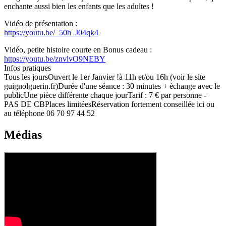
enchante aussi bien les enfants que les adultes !
Vidéo de présentation :
https://youtu.be/_50h_J04qk4
Vidéo, petite histoire courte en Bonus cadeau :
https://youtu.be/znvlvO9NEBY
Infos pratiques
Tous les joursOuvert le 1er Janvier !à 11h et/ou 16h (voir le site
guignolguerin.fr)Durée d'une séance : 30 minutes + échange avec le
publicUne pièce différente chaque jourTarif : 7 € par personne -
PAS DE CBPlaces limitéesRéservation fortement conseillée ici ou
au téléphone 06 70 97 44 52
Médias