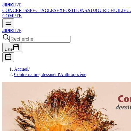
JUNK
LIVE
CONCERTS
SPECTACLES
EXPOSITIONS
AUJOURD'HUI
LIEU
COMPTE
JUNK
LIVE
Date
Accueil
/
Contre-nature, dessiner l'Anthropocène