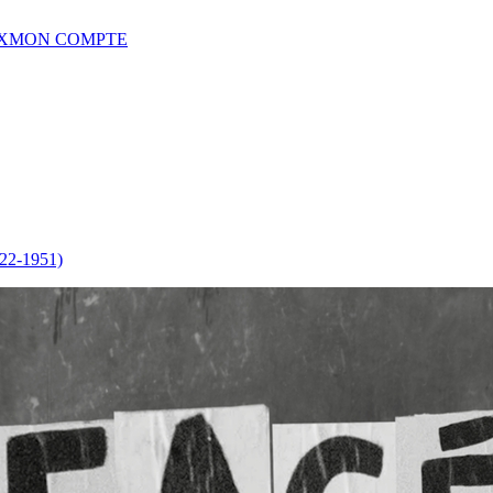
X
MON COMPTE
822-1951)