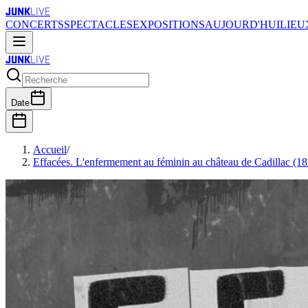
JUNK
LIVE
CONCERTS
SPECTACLES
EXPOSITIONS
AUJOURD'HUI
LIEU
JUNK
LIVE
Date
Accueil
/
Effacées. L'enfermement au féminin au château de Cadillac (1