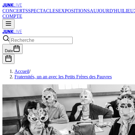
JUNK
LIVE
CONCERTS
SPECTACLES
EXPOSITIONS
AUJOURD'HUI
LIEU
COMPTE
JUNK
LIVE
Date
Accueil
/
Fraternités, un an avec les Petits Frères des Pauvres