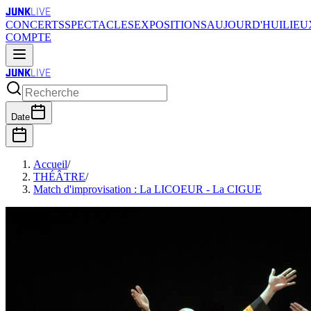
JUNK
LIVE
CONCERTS
SPECTACLES
EXPOSITIONS
AUJOURD'HUI
LIEU
COMPTE
JUNK
LIVE
Date
Accueil
/
THÉÂTRE
/
Match d'improvisation : La LICOEUR - La CIGUE