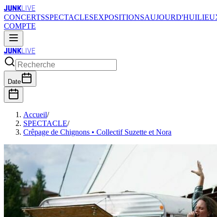
JUNK
LIVE
CONCERTS
SPECTACLES
EXPOSITIONS
AUJOURD'HUI
LIEU
COMPTE
JUNK
LIVE
Date
Accueil
/
SPECTACLE
/
Crêpage de Chignons • Collectif Suzette et Nora