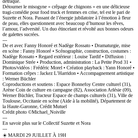
détraque.
Détourner le misogyne « crêpage de chignons » en une délicieuse
tragi-comédie pour food truck et femmes en crise, tel est le pari de
Suzette et Nora. Passant de l’énergie jubilatoire à l’émotion à fleur
de peau, elles questionnent avec beaucoup d’humour les rêves,
l’amour, l’adversité. Un duo étincelant et révolté aux bonnes odeurs
de galettes sucrées.
---
De et avec Fanny Honoré et Nadège Rossato • Dramaturgie, mise
en scène : Fanny Honoré • Scénographie, construction, costumes :
Nadège Rossato • Regard extérieur : Louise Tardif • Diffusion :
Dominique Strée • Production, administration : La Petite Prod 31 •
Photos/vidéos : Frédéric Morel • Création playback : Yann Honoré •
Formation crêpes : Jackez L’Harridon • Accompagnement artistique
: Werner Büchler
Coproductions et soutiens : Espace Bonnefoy Centre culturel (31),
Arène Coin de culture en campagne (82), Association Arlésie (09),
Werner Büchler, Tracteur Espace de champs culturels (31), Ville de
Toulouse, Occitanie en scène (Aide à la mobilité), Département de
la Haute-Garonne, Crédit Mutuel
Crédit photo ©Michael_Noiville
---
En savoir plus sur le Collectif Suzette et Nora
---
☀️ MARDI 29 JUILLET À 19H