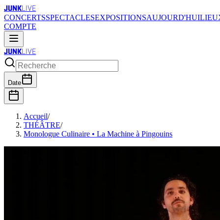
JUNK
LIVE
CONCERTS
SPECTACLES
EXPOSITIONS
AUJOURD'HUI
LIEU
COMPTE
JUNK
LIVE
Date
Accueil
/
THÉÂTRE
/
Monologue Culinaire • La Machine à Pingouins