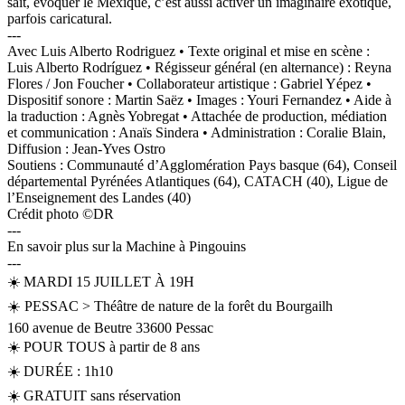
sait, évoquer le Mexique, c’est aussi activer un imaginaire exotique,
parfois caricatural.
---
Avec Luis Alberto Rodriguez • Texte original et mise en scène :
Luis Alberto Rodríguez • Régisseur général (en alternance) : Reyna
Flores / Jon Foucher • Collaborateur artistique : Gabriel Yépez •
Dispositif sonore : Martin Saëz • Images : Youri Fernandez • Aide à
la traduction : Agnès Yobregat • Attachée de production, médiation
et communication : Anaïs Sindera • Administration : Coralie Blain,
Diffusion : Jean-Yves Ostro
Soutiens : Communauté d’Agglomération Pays basque (64), Conseil
départemental Pyrénées Atlantiques (64), CATACH (40), Ligue de
l’Enseignement des Landes (40)
Crédit photo ©DR
---
En savoir plus sur la Machine à Pingouins
---
☀️ MARDI 15 JUILLET À 19H
☀️ PESSAC > Théâtre de nature de la forêt du Bourgailh
160 avenue de Beutre 33600 Pessac
☀️ POUR TOUS à partir de 8 ans
☀️ DURÉE : 1h10
☀️ GRATUIT sans réservation