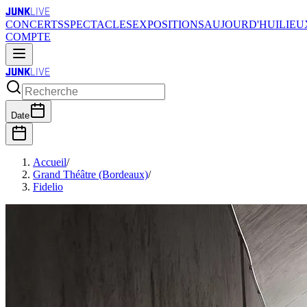
JUNK
LIVE
CONCERTS
SPECTACLES
EXPOSITIONS
AUJOURD'HUI
LIEU
COMPTE
JUNK
LIVE
Date
Accueil
/
Grand Théâtre (Bordeaux)
/
Fidelio