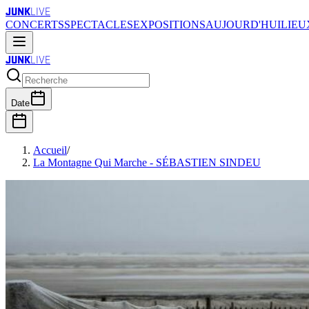
JUNK
LIVE
CONCERTS
SPECTACLES
EXPOSITIONS
AUJOURD'HUI
LIEU
JUNK
LIVE
Date
Accueil
/
La Montagne Qui Marche - SÉBASTIEN SINDEU