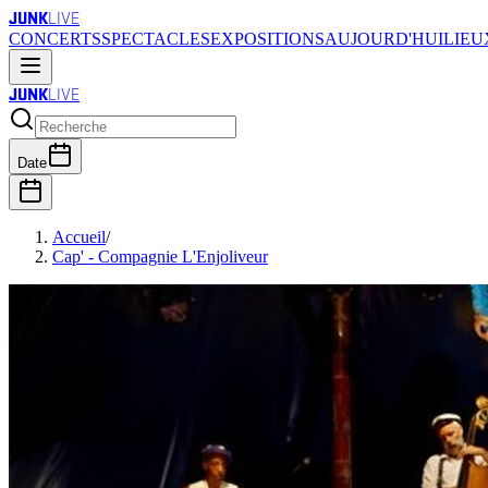
JUNK
LIVE
CONCERTS
SPECTACLES
EXPOSITIONS
AUJOURD'HUI
LIEU
JUNK
LIVE
Date
Accueil
/
Cap' - Compagnie L'Enjoliveur