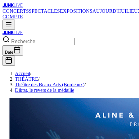
JUNK
LIVE
CONCERTS
SPECTACLES
EXPOSITIONS
AUJOURD'HUI
LIEU
COMPTE
JUNK
LIVE
Date
Accueil
/
THÉÂTRE
/
Théâtre des Beaux Arts (Bordeaux)
/
Diktat, le revers de la médaille