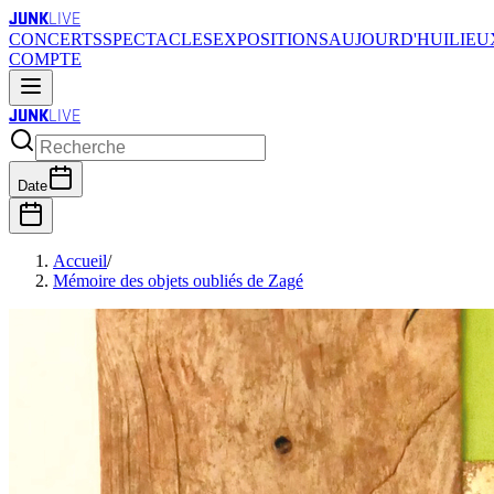
JUNK
LIVE
CONCERTS
SPECTACLES
EXPOSITIONS
AUJOURD'HUI
LIEU
COMPTE
JUNK
LIVE
Date
Accueil
/
Mémoire des objets oubliés de Zagé