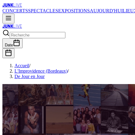
JUNK
LIVE
CONCERTS
SPECTACLES
EXPOSITIONS
AUJOURD'HUI
LIEU
JUNK
LIVE
Date
Accueil
/
L'Improvidence (Bordeaux)
/
De Jour en Jour