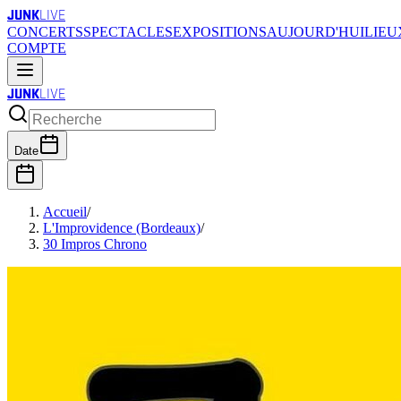
JUNK
LIVE
CONCERTS
SPECTACLES
EXPOSITIONS
AUJOURD'HUI
LIEU
COMPTE
JUNK
LIVE
Date
Accueil
/
L'Improvidence (Bordeaux)
/
30 Impros Chrono