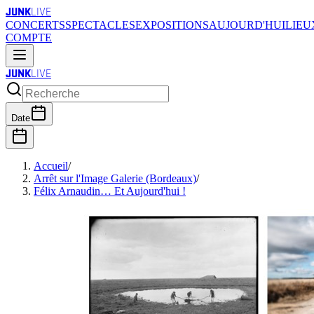
JUNK
LIVE
CONCERTS
SPECTACLES
EXPOSITIONS
AUJOURD'HUI
LIEU
COMPTE
JUNK
LIVE
Date
Accueil
/
Arrêt sur l'Image Galerie (Bordeaux)
/
Félix Arnaudin… Et Aujourd'hui !